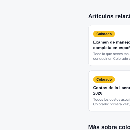
Artículos rela
Colorado
Examen de manejo
completa en espa
Todo lo que necesitas 
conducir en Colorado 
costos y consejos.
Colorado
Costos de la licen
2026
Todos los costos asoci
Colorado: primera vez,
Más sobre
col