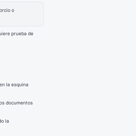
orcio o
uiere prueba de
en la esquina
 los documentos
do la