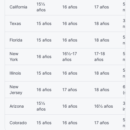
15½
50 
California
16 años
17 años
años
noc
30 
Texas
15 años
16 años
18 años
noc
50 
Florida
15 años
16 años
18 años
noc
New
16½-17
17-18
50 
16 años
York
años
años
noc
50 
Illinois
15 años
16 años
18 años
noc
New
6
16 años
17 años
18 años
Jersey
(su
15½
30 
Arizona
16 años
16½ años
años
incl
50 
Colorado
15 años
16 años
17 años
noc