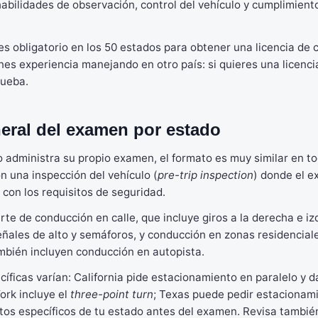
habilidades de observación, control del vehículo y cumplimiento
es obligatorio en los 50 estados para obtener una licencia de 
enes experiencia manejando en otro país: si quieres una licenc
rueba.
eral del examen por estado
administra su propio examen, el formato es muy similar en tod
 una inspección del vehículo (
pre-trip inspection
) donde el e
 con los requisitos de seguridad.
rte de conducción en calle, que incluye giros a la derecha e i
señales de alto y semáforos, y conducción en zonas residencial
bién incluyen conducción en autopista.
íficas varían: California pide estacionamiento en paralelo y 
ork incluye el
three-point turn
; Texas puede pedir estacionami
itos específicos de tu estado antes del examen. Revisa tambié