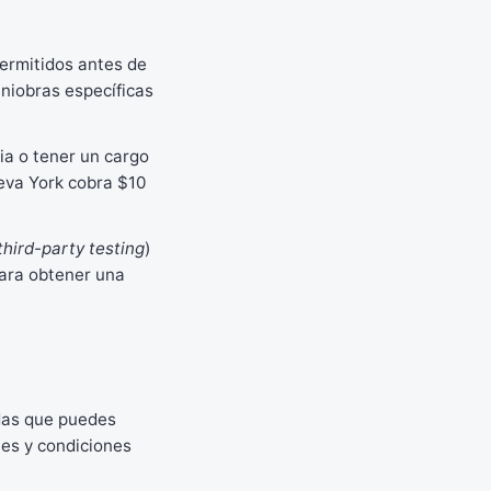
permitidos antes de
aniobras específicas
cia o tener un cargo
ueva York cobra $10
third-party testing
)
para obtener una
das que puedes
les y condiciones