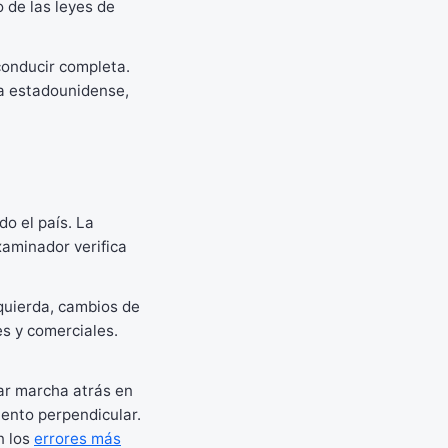
 de las leyes de
conducir completa.
ia estadounidense,
o el país. La
xaminador verifica
zquierda, cambios de
es y comerciales.
dar marcha atrás en
ento perpendicular.
n los
errores más