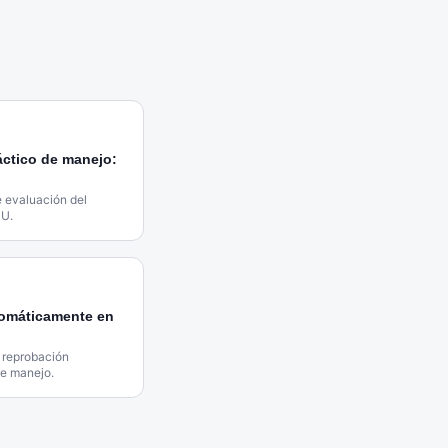
áctico de manejo:
 evaluación del
UU.
tomáticamente en
n reprobación
de manejo.