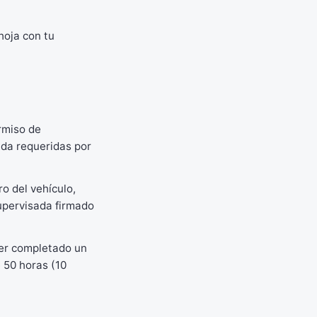
hoja con tu
rmiso de
ada requeridas por
o del vehículo,
upervisada firmado
ber completado un
e 50 horas (10