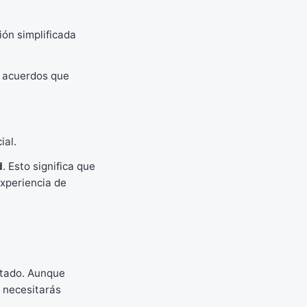
ón simplificada
n acuerdos que
ial.
d
. Esto significa que
experiencia de
stado. Aunque
y necesitarás