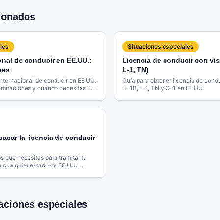
cionados
les
Situaciones especiales
onal de conducir en EE.UU.:
Licencia de conducir con vis
nes
L-1, TN)
internacional de conducir en EE.UU.:
Guía para obtener licencia de condu
limitaciones y cuándo necesitas una
H-1B, L-1, TN y O-1 en EE.UU.
acar la licencia de conducir
 que necesitas para tramitar tu
n cualquier estado de EE.UU.,
ara inmigrantes.
uaciones especiales