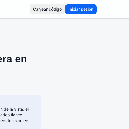
Canjear código
Iniciar sesión
era en
 de la vista, el
tados tienen
men del examen