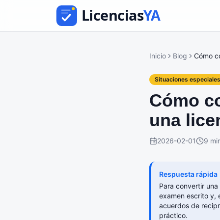
Inicio
Blog
Cómo con
Situaciones especiale
Cómo con
una lice
2026-02-01
9 mi
Respuesta rápida
Para convertir una
examen escrito y, 
acuerdos de recip
práctico.