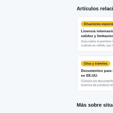
Artículos rela
Situaciones especia
Licencia internaci
validez y limitacio
Guía sobre el permiso 
cuándo es válido, sus 
licencia estatal.
Citas y trámites
Documentos para s
en EE.UU.
Conoce los documentos
licencia de conducir e
incluyendo opciones p
Más sobre
sit