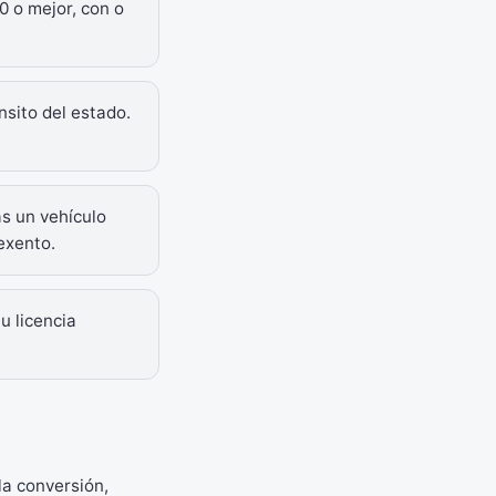
0 o mejor, con o
nsito del estado.
s un vehículo
exento.
u licencia
la conversión,