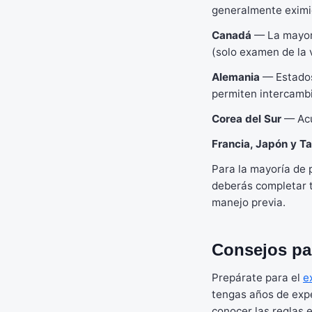
generalmente eximi
Canadá
— La mayorí
(solo examen de la 
Alemania
— Estados
permiten intercambi
Corea del Sur
— Acu
Francia, Japón y T
Para la mayoría de 
deberás completar t
manejo previa.
Consejos par
Prepárate para el
e
tengas años de expe
conocer las reglas 