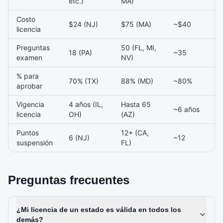
etc.)
MA)
Costo
$24 (NJ)
$75 (MA)
~$40
licencia
Preguntas
50 (FL, MI,
18 (PA)
~35
examen
NV)
% para
70% (TX)
88% (MD)
~80%
aprobar
Vigencia
4 años (IL,
Hasta 65
~6 años
licencia
OH)
(AZ)
Puntos
12+ (CA,
6 (NJ)
~12
suspensión
FL)
Preguntas frecuentes
¿Mi licencia de un estado es válida en todos los
demás?