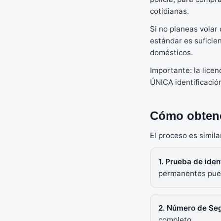
cotidianas.
Si no planeas volar 
estándar es suficie
domésticos.
Importante: la licen
ÚNICA identificació
Cómo obtene
El proceso es simila
1. Prueba de iden
permanentes pue
2. Número de Seg
completo.