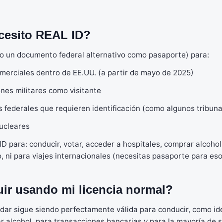
esito REAL ID?
o un documento federal alternativo como pasaporte) para:
merciales dentro de EE.UU. (a partir de mayo de 2025)
ones militares como visitante
os federales que requieren identificación (como algunos tribuna
nucleares
D para: conducir, votar, acceder a hospitales, comprar alcohol,
, ni para viajes internacionales (necesitas pasaporte para eso
ir usando mi licencia normal?
ndar sigue siendo perfectamente válida para conducir, como ide
ar alcohol, para transacciones bancarias y para la mayoría de 