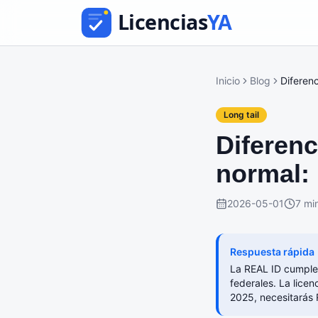
Inicio
Blog
Diferenc
Long tail
Diferenc
normal: 
2026-05-01
7 mi
Respuesta rápida
La REAL ID cumple 
federales. La licen
2025, necesitarás 