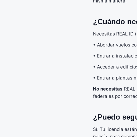
misma manera.
¿Cuándo nec
Necesitas REAL ID (
• Abordar vuelos co
• Entrar a instalaci
• Acceder a edifici
• Entrar a plantas 
No necesitas
REAL I
federales por correo
¿Puedo segu
Sí. Tu licencia está
policía, para compr