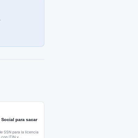
.
Social para sacar
de SSN para la licencia
s con ITIN y