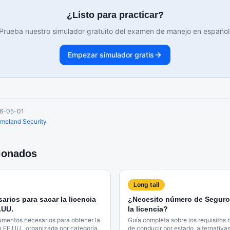
¿Listo para practicar?
Prueba nuestro simulador gratuito del examen de manejo en español
Empezar simulador gratis
6-05-01
meland Security
cionados
Long tail
rios para sacar la licencia
¿Necesito número de Seguro 
.UU.
la licencia?
umentos necesarios para obtener la
Guía completa sobre los requisitos 
n EE.UU., organizada por categoría.
de conducir por estado, alternativa