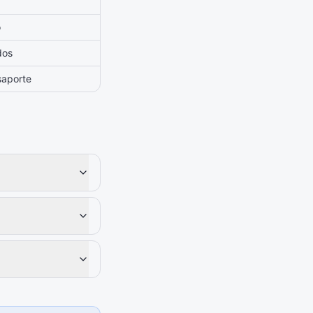
o
dos
saporte