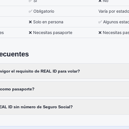
✅ Sí
❌ No
✅ Obligatorio
Varía por estad
❌ Solo en persona
✅ Algunos esta
les
❌ Necesitas pasaporte
❌ Necesitas pa
recuentes
igor el requisito de REAL ID para volar?
e como pasaporte?
AL ID sin número de Seguro Social?