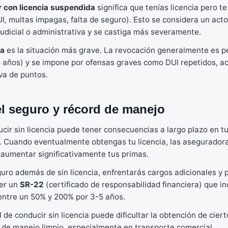
r con licencia suspendida
significa que tenías licencia pero te
UI, multas impagas, falta de seguro). Esto se considera un act
judicial o administrativa y se castiga más severamente.
da
es la situación más grave. La revocación generalmente es 
5 años) y se impone por ofensas graves como DUI repetidos, ac
va de puntos.
l seguro y récord de manejo
ucir sin licencia puede tener consecuencias a largo plazo en t
. Cuando eventualmente obtengas tu licencia, las asegurador
 aumentar significativamente tus primas.
guro además de sin licencia, enfrentarás cargos adicionales y 
er un
SR-22
(certificado de responsabilidad financiera) que i
ntre un 50% y 200% por 3-5 años.
 de conducir sin licencia puede dificultar la obtención de cie
 de manejo limpio, especialmente en transporte comercial.