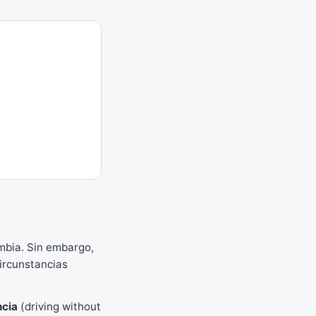
lumbia. Sin embargo,
circunstancias
ncia
(driving without