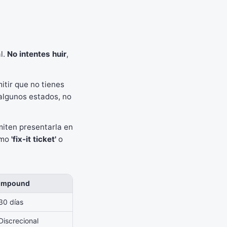
al.
No intentes huir
,
itir que no tienes
n algunos estados, no
rmiten presentarla en
omo
'fix-it ticket'
o
Impound
30 días
Discrecional