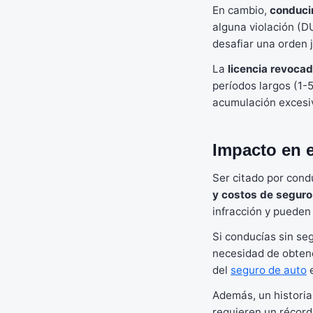
En cambio,
conduci
alguna violación (D
desafiar una orden 
La
licencia revoca
períodos largos (1-
acumulación excesi
Impacto en e
Ser citado por cond
y costos de seguro
infracción y pueden
Si conducías sin se
necesidad de obten
del
seguro de auto
e
Además, un historial
requieren un récord