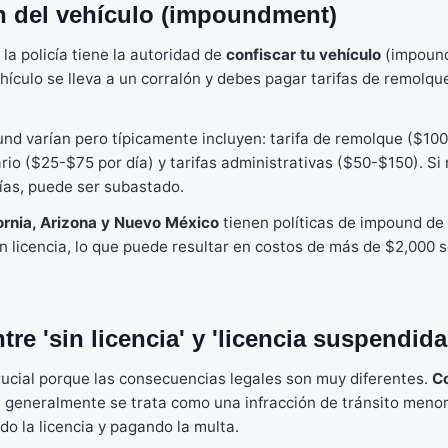
n del vehículo (impoundment)
la policía tiene la autoridad de
confiscar tu vehículo
(impound)
vehículo se lleva a un corralón y debes pagar tarifas de remol
nd varían pero típicamente incluyen: tarifa de remolque ($10
io ($25-$75 por día) y tarifas administrativas ($50-$150). Si 
ías, puede ser subastado.
ornia, Arizona y Nuevo México
tienen políticas de impound de 
n licencia, lo que puede resultar en costos de más de $2,000 
tre 'sin licencia' y 'licencia suspendida
crucial porque las consecuencias legales son muy diferentes.
Co
) generalmente se trata como una infracción de tránsito meno
do la licencia y pagando la multa.