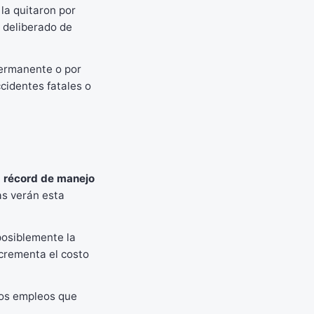
 la quitaron por
o deliberado de
permanente o por
cidentes fatales o
u
récord de manejo
as verán esta
posiblemente la
ncrementa el costo
rtos empleos que