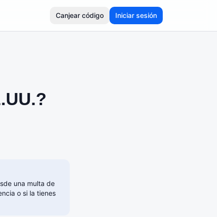
Canjear código
Iniciar sesión
E.UU.?
esde una multa de
cia o si la tienes