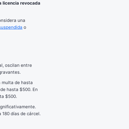
la licencia revocada
considera una
 suspendida
o
l, oscilan entre
gravantes.
a multa de hasta
a de hasta $500. En
ta $500.
ignificativamente.
 180 días de cárcel.