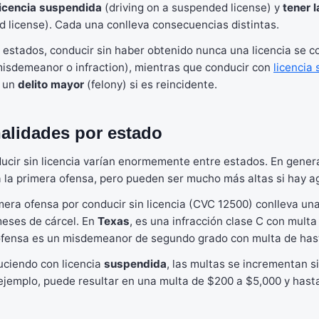
 licencia suspendida
(driving on a suspended license) y
tener 
ed license). Cada una conlleva consecuencias distintas.
s estados, conducir sin haber obtenido nunca una licencia se 
isdemeanor o infraction), mientras que conducir con
licencia
r un
delito mayor
(felony) si es reincidente.
alidades por estado
ucir sin licencia varían enormemente entre estados. En genera
 la primera ofensa, pero pueden ser mucho más altas si hay a
imera ofensa por conducir sin licencia (CVC 12500) conlleva un
meses de cárcel. En
Texas
, es una infracción clase C con mult
 ofensa es un misdemeanor de segundo grado con multa de has
uciendo con licencia
suspendida
, las multas se incrementan s
ejemplo, puede resultar en una multa de $200 a $5,000 y hasta