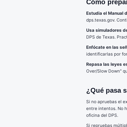
Cómo prepar
Estudia el Manual 
dps.texas.gov. Cont
Usa simuladores de
DPS de Texas. Pract
Enfócate en las señ
identificarlas por fo
Repasa las leyes e
Over/Slow Down" que
¿Qué pasa s
Si no apruebas el e
entre intentos. No 
oficina del DPS.
Si repruebas múltip