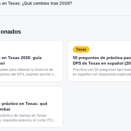
s en Texas: ¿Qué cambios trae 2026?
cionados
Texas
 en Texas 2026: guía
50 preguntas de práctica par
ñol
DPS de Texas en español (20
saber para obtener tu licencia de
Practica con 50 preguntas tipo ex
uisitos del DPS, examen escrito y
en español con respuestas explicad
.
aprobar a la primera.
práctico en Texas: qué
robar
práctico de manejo en Texas:
 requisitos previos, el curso ITD
aprobar.