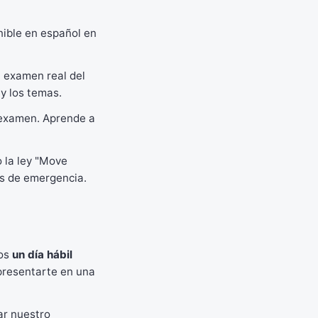
onible en español en
 examen real del
y los temas.
 examen. Aprende a
 la ley "Move
os de emergencia.
nos
un día hábil
 presentarte en una
ar nuestro