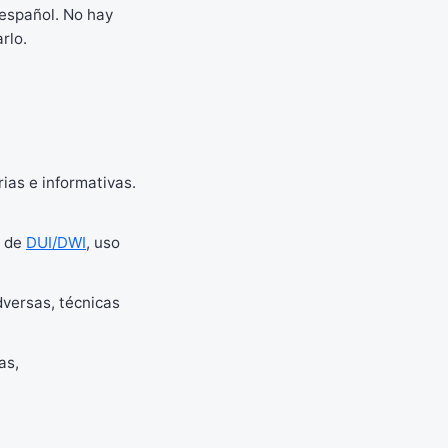
 español. No hay
rlo.
ias e informativas.
s de
DUI/DWI
, uso
versas, técnicas
as,