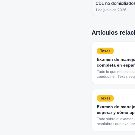
CDL no domiciliado
1 de junio de 2026
Artículos rela
Texas
Examen de manejo
completa en espa
Todo lo que necesitas 
conducir en Texas: req
práctico, costos y más
Texas
Examen de manejo 
esperar y cómo ap
Todo sobre el examen 
maniobras que evalúan,
obligatorio y tips para 