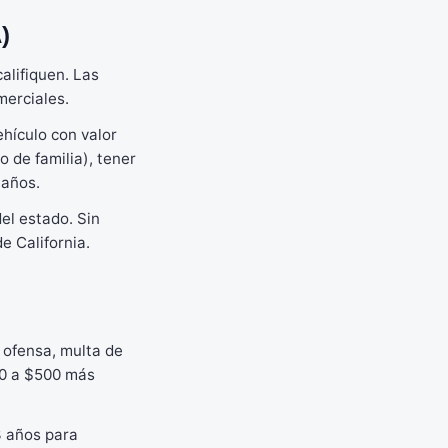
)
alifiquen. Las
merciales.
ehículo con valor
 de familia), tener
 años.
el estado. Sin
e California.
a ofensa, multa de
00 a $500 más
 años para