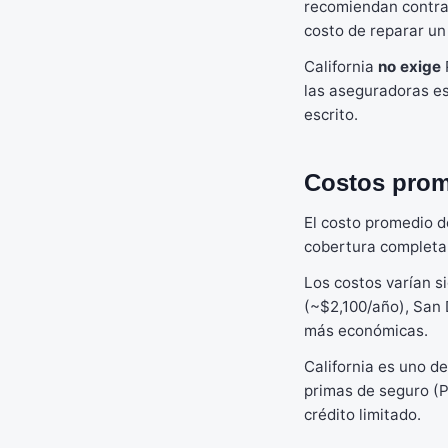
recomiendan contrat
costo de reparar u
California
no exige
las aseguradoras e
escrito.
Costos prome
El costo promedio d
cobertura completa y
Los costos varían s
(~$2,100/año), San 
más económicas.
California es uno d
primas de seguro (P
crédito limitado.