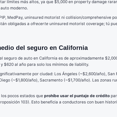
ar límites más altos, ya que $5,000 en property damage rara
n auto moderno.
PIP, MedPay, uninsured motorist ni collision/comprehensive po
stán obligadas a
ofrecerte
uninsured motorist coverage; tú pu
dio del seguro en California
el seguro de auto en California es de aproximadamente $2,000
 $620 al año para solo los mínimos de liability.
ignificativamente por ciudad: Los Ángeles (~$2,600/año), San 
Diego (~$1,800/año), Sacramento (~$1,700/año). Las zonas rur
e los pocos estados que
prohíbe usar el puntaje de crédito
par
roposición 103). Esto beneficia a conductores con buen histor