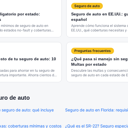
Seguro de auto
igatorio por estado:
Seguro de auto en EE.UU.: g
s
español
s mínimos de seguro de auto en
Aprende cómo funciona el sistema 
o estados no-fault y coberturas
EE.UU., qué coberturas necesitas y
s.
póliza al mejor precio.
Preguntas frecuentes
sto de tu seguro de auto: 10
¿Qué pasa si manejo sin seg
Multas por estado
badas para ahorrar en tu seguro de
Descubre las multas y consecuenci
ertura importante. Ahorra cientos de
seguro de auto en cada estado de 
uro de auto
 seguro de auto: qué incluye
Seguro de auto en Florida: requisi
xas: coberturas mínimas y costos
¿Qué es el SR-22? Seguro especi