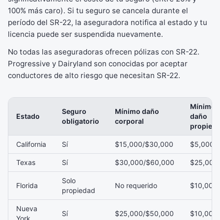
100% más caro). Si tu seguro se cancela durante el
período del SR-22, la aseguradora notifica al estado y tu
licencia puede ser suspendida nuevamente.
No todas las aseguradoras ofrecen pólizas con SR-22.
Progressive y Dairyland son conocidas por aceptar
conductores de alto riesgo que necesitan SR-22.
Mínimo
Seguro
Mínimo daño
Estado
daño
obligatorio
corporal
propied
California
Sí
$15,000/$30,000
$5,000
Texas
Sí
$30,000/$60,000
$25,000
Solo
Florida
No requerido
$10,000
propiedad
Nueva
Sí
$25,000/$50,000
$10,000
York