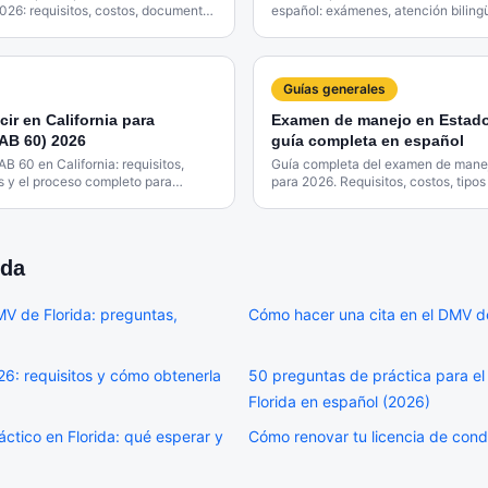
026: requisitos, costos, documentos
español: exámenes, atención bilingü
ol.
para la comunidad hispanohablante
Guías generales
ir en California para
Examen de manejo en Estado
AB 60) 2026
guía completa en español
AB 60 en California: requisitos,
Guía completa del examen de mane
 y el proceso completo para
para 2026. Requisitos, costos, tipo
ocumentado.
aprobar a la primera.
ida
V de Florida: preguntas,
Cómo hacer una cita en el DMV d
26: requisitos y cómo obtenerla
50 preguntas de práctica para e
Florida en español (2026)
tico en Florida: qué esperar y
Cómo renovar tu licencia de cond