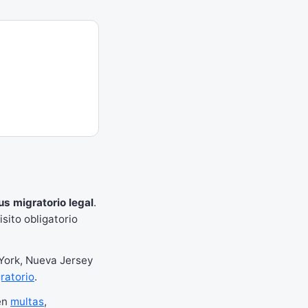
us migratorio legal
.
sito obligatorio
 York, Nueva Jersey
ratorio
.
en
multas
,