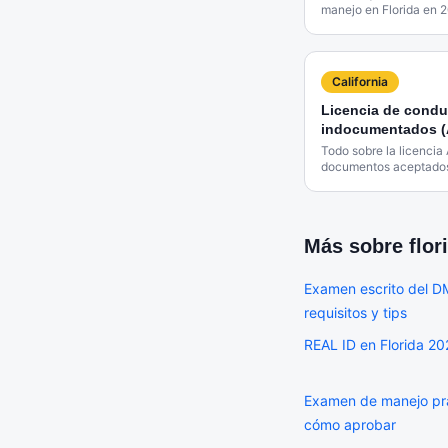
manejo en Florida en 2
y estrategias en españ
California
Licencia de conduc
indocumentados (
Todo sobre la licencia 
documentos aceptados
obtenerla si eres ind
Más sobre
flor
Examen escrito del DM
requisitos y tips
REAL ID en Florida 20
Examen de manejo prác
cómo aprobar