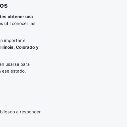
dos
des obtener una
s útil conocer las
n importar el
Illinois, Colorado y
en usarse para
n ese estado.
obligado a responder