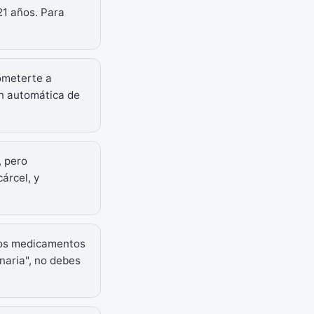
1 años. Para
someterte a
ón automática de
, pero
árcel, y
os medicamentos
naria", no debes