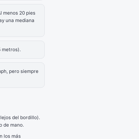
l menos 20 pies
 hay una mediana
5 metros).
ph, pero siempre
ejos del bordillo).
no de mano.
on los más