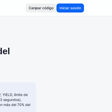
Canjear código
Iniciar sesión
del
 YIELD, límite de
s 3 segundos),
tan más del 70% del