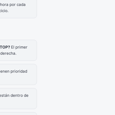
hora por cada
icio.
 STOP?
El primer
a derecha.
ienen prioridad
están dentro de