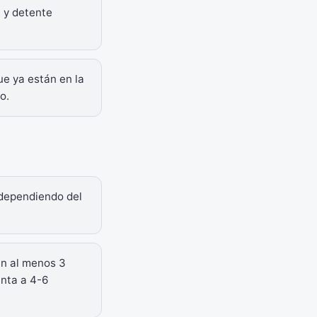
 y detente
e ya están en la
o.
dependiendo del
én al menos 3
enta a 4-6